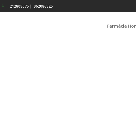
212808075
|
962086825
Farmácia Ho