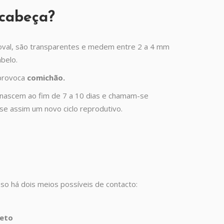
 cabeça?
oval, são transparentes e medem entre 2 a 4 mm
belo.
 provoca
comichão.
s nascem ao fim de 7 a 10 dias e chamam-se
se assim um novo ciclo reprodutivo.
sso há dois meios possíveis de contacto:
reto