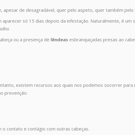
ve, apesar de desagradável, quer pelo aspeto, quer também pel
aparecer só 15 dias depois da infestação. Naturalmente, é um
iolho
abeça ou a presença de
lêndeas
esbranquiçadas presas ao cabel
o entanto, existem recursos aos quais nos podemos socorrer para
mo prevenção:
m o contato e contágio com outras cabeças.