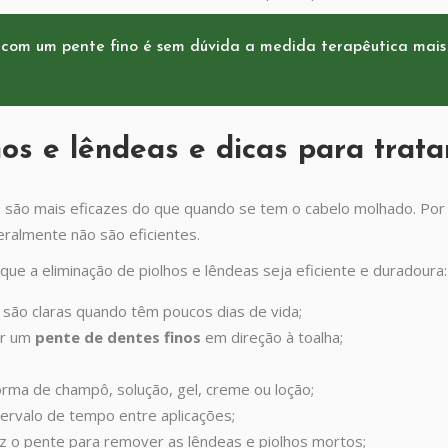
com um pente fino é sem dúvida a medida terapêutica mais
os e lêndeas e dicas para trat
o
são mais eficazes do que quando se tem o cabelo molhado. Por
eralmente não são eficientes.
e a eliminação de piolhos e lêndeas seja eficiente e duradoura:
s são claras quando têm poucos dias de vida;
ar um
pente de dentes finos
em direção à toalha;
orma de champô, solução, gel, creme ou loção;
tervalo de tempo entre aplicações;
z o pente para remover as lêndeas e piolhos mortos;