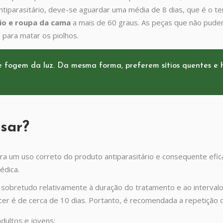
ntiparasitário, deve-se aguardar uma média de 8 dias, que é o t
io e roupa da cama
a mais de 60 graus. As peças que não pude
para matar os piolhos.
 fogem da luz. Da mesma forma, preferem sítios quentes e 
usar?
a um uso correto do produto antiparasitário e consequente eficá
édica.
, sobretudo relativamente à duração do tratamento e ao intervalo
r é de cerca de 10 dias. Portanto, é recomendada a repetição d
adultos e jovens;