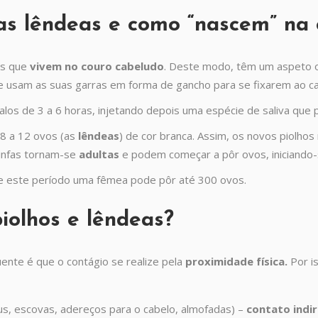
 as lêndeas e como “nascem” na
s que
vivem no couro cabeludo
. Deste modo, têm um aspeto 
 e usam as suas garras em forma de gancho para se fixarem ao ca
alos de 3 a 6 horas, injetando depois uma espécie de saliva que
8 a 12 ovos (as
lêndeas
) de cor branca. Assim, os novos piolho
ninfas tornam-se
adultas
e podem começar a pôr ovos, iniciando-
e este período uma fêmea pode pôr até 300 ovos.
olhos e lêndeas?
uente é que o contágio se realize pela
proximidade física.
Por i
us, escovas, adereços para o cabelo, almofadas) –
contato indi