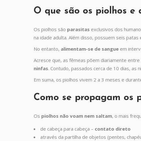
O que são os piolhos e
Os piolhos são
parasitas
exclusivos dos humano
na idade adulta. Além disso, possuem seis patas
No entanto,
alimentam-se de sangue
em interv
Acresce que, as fêmeas põem diariamente entre 
ninfas
. Contudo, passados cerca de 10 dias, as 
Em suma, os piolhos vivem 2 a 3 meses e durant
Como se propagam os pi
Os
piolhos não voam nem saltam
, o mais freq
de cabeça para cabeça –
contato direto
através da partilha de objetos (pentes, chapé