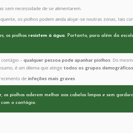
ças sem necessidade de se alimentarem.
equente, os piolhos podem ainda alojar-se noutras zonas, tais co
s, os piolhos
resistem à água
. Portanto, para além da esco
 contágio –
qualquer pessoa pode apanhar piolhos
. Do mesmo
resumo, é um dilema que atinge
todos os grupos demográficos
arecimento de
infeções mais graves
, os piolhos aderem melhor aos cabelos limpos e sem gordura
 com o contágio.