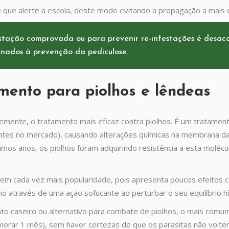
que alerte a escola, deste modo evitando a propagação a mais c
stação comprovada ou para prevenir re-infestações é desaco
inados à prevenção da pediculose.
mento para piolhos e lêndeas
emente, o tratamento mais eficaz contra piolhos. É um tratamen
es no mercado), causando alterações químicas na membrana das 
timos anos, os piolhos foram adquirindo resistência a esta moléc
m cada vez mais popularidade, pois apresenta poucos efeitos co
lho através de uma ação sofucante ao perturbar o seu equilíbrio hí
 caseiro ou alternativo para combate de piolhos, o mais comum 
rar 1 mês), sem haver certezas de que os parasitas não volte