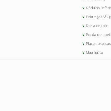
∨
Nódulos linfát
∨
Febre (>38°C);
∨
Dor a engolir;
∨
Perda de apeti
∨
Placas brancas
∨
Mau hálito