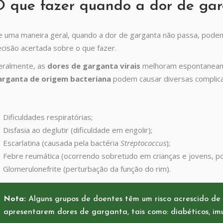
O que fazer quando a dor de ga
 uma maneira geral, quando a dor de garganta não passa, podem
cisão acertada sobre o que fazer.
eralmente, as
dores de garganta virais
melhoram espontaneame
arganta de origem bacteriana
podem causar diversas complica
Dificuldades respiratórias;
Disfasia ao deglutir (dificuldade em engolir);
Escarlatina (causada pela bactéria
Streptococcus
);
Febre reumática (ocorrendo sobretudo em crianças e jovens, po
Glomerulonefrite (perturbação da função do rim).
Nota:
Alguns grupos de doentes têm um risco acrescido de 
apresentarem dores de garganta, tais como: diabéticos, imu