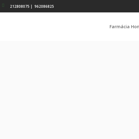
212808075
|
962086825
Farmácia Ho