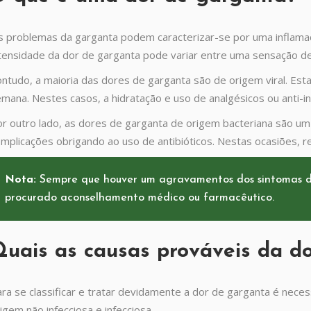
 problemas da garganta podem caracterizar-se por uma inflamaçã
tensidade da dor de garganta pode variar entre uma sensação de g
ntudo, a maioria das dores de garganta são de origem viral. Es
mana. Nestes casos, a hidratação e uso de analgésicos ou anti-in
r outro lado, as dores de garganta de origem bacteriana são um
mplicações obrigando ao uso de antibióticos. Nestas ocasiões,
Nota:
Sempre que houver um agravamentos dos sintomas da
procurado aconselhamento médico ou farmacêutico.
uais as c
ausas prováveis da d
ra se classificar e tratar devidamente a dor de garganta é neces
igem não infecciosa e infecciosa.