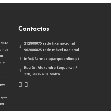
Contactos
212808075 rede fixa nacional
anta:
962086825 rede móvel nacional
tomas
ar
info@farmaciaparqueonline.pt
nte
Rua Dr. Alexandre Sequeira nº
22B, 2860-458, Moita
que
o que
mer