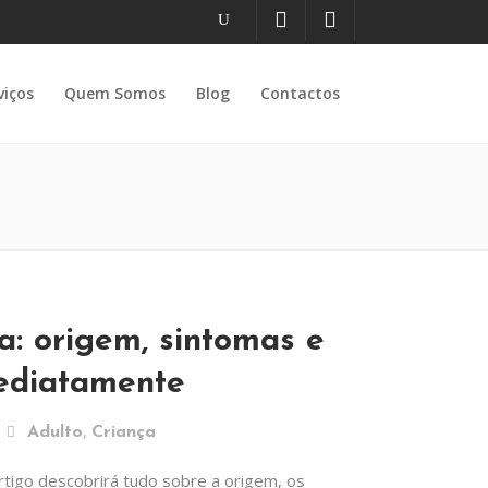
viços
Quem Somos
Blog
Contactos
: origem, sintomas e
mediatamente
,
Adulto
Criança
tigo descobrirá tudo sobre a origem, os