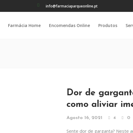
info@farmaciaparqueonline.pt
Farmácia Home
Encomendas Online
Produtos
Ser
Dor de garganta
como aliviar i
Agosto 16, 2021
4
0
Sente dor de garganta? Neste ar