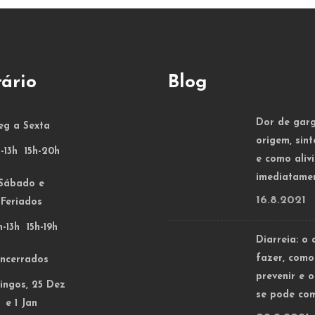
ário
Blog
Dor de garg
eg a Sexta
origem, sin
-13h 15h-20h
e como alivi
imediatame
Sábado e
16.8.2021
Feriados
-13h 15h-19h
Diarreia: o 
fazer, como
ncerrados
prevenir e 
ngos, 25 Dez
se pode co
e 1 Jan