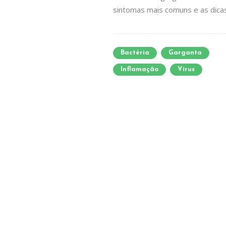
sintomas mais comuns e as dicas pa
Bactéria
Garganta
Inflamação
Vírus