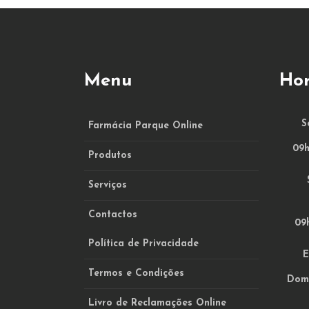
Menu
Hor
S
Farmácia Parque Online
09h
Produtos
Serviços
Contactos
09h
Política de Privacidade
E
Termos e Condições
Domi
Livro de Reclamações Online