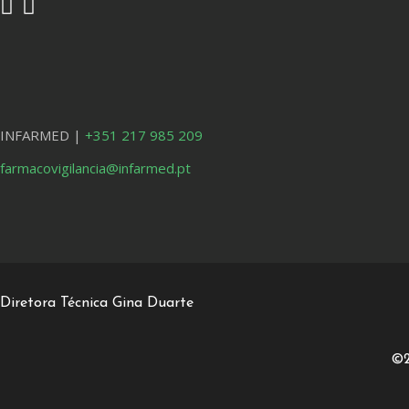
INFARMED |
+351 217 985 209
farmacovigilancia@infarmed.pt
Diretora Técnica Gina Duarte
©2