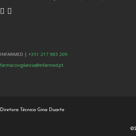
INFARMED |
+351 217 985 209
farmacovigilancia@infarmed.pt
Diretora Técnica Gina Duarte
©2