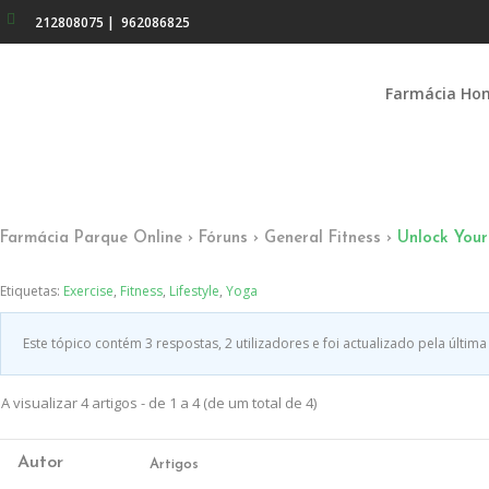
212808075
|
962086825
Farmácia Ho
Farmácia Parque Online
›
Fóruns
›
General Fitness
›
Unlock Your
Etiquetas:
Exercise
,
Fitness
,
Lifestyle
,
Yoga
Este tópico contém 3 respostas, 2 utilizadores e foi actualizado pela últim
A visualizar 4 artigos - de 1 a 4 (de um total de 4)
Autor
Artigos