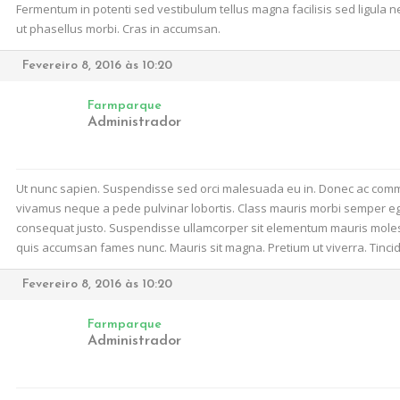
Fermentum in potenti sed vestibulum tellus magna facilisis sed ligula 
ut phasellus morbi. Cras in accumsan.
Fevereiro 8, 2016 às 10:20
Farmparque
Administrador
Ut nunc sapien. Suspendisse sed orci malesuada eu in. Donec ac commodo
vivamus neque a pede pulvinar lobortis. Class mauris morbi semper eges
consequat justo. Suspendisse ullamcorper sit elementum mauris molesti
quis accumsan fames nunc. Mauris sit magna. Pretium ut viverra. Tinc
Fevereiro 8, 2016 às 10:20
Farmparque
Administrador