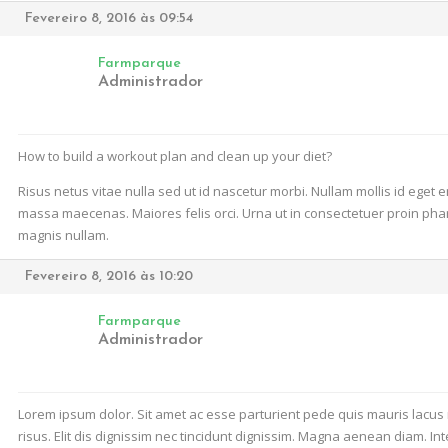
Fevereiro 8, 2016 às 09:54
Farmparque
Administrador
How to build a workout plan and clean up your diet?
Risus netus vitae nulla sed ut id nascetur morbi. Nullam mollis id eget
massa maecenas. Maiores felis orci. Urna ut in consectetuer proin phar
magnis nullam.
Fevereiro 8, 2016 às 10:20
Farmparque
Administrador
Lorem ipsum dolor. Sit amet ac esse parturient pede quis mauris lacus 
risus. Elit dis dignissim nec tincidunt dignissim. Magna aenean diam. In