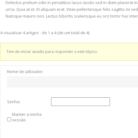
Delectus pretium odio in penatibus lacus iaculis sed in diam placerat m
urna. Quia at et. Et aliquam erat. Vitae pellentesque felis sagittis mi 
Natoque mauris non. Lectus lobortis scelerisque eu orci tortor hac int
A visualizar 4 artigos - de 1 a 4 (de um total de 4)
Tem de iniciar sessão para responder a este tópico.
Nome de utilizador:
Senha:
Manter a minha
sessão