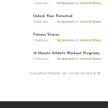
Criado por:
farmparque
em:
General Fitness
Unlock Your Potential
Criado por:
farmparque
em:
General Fitness
Fitness Stories
Criado por:
farmparque
em:
General Fitness
12 Minute Athlete Workout Programs
Criado por:
farmparque
em:
General Fitness
A visualizar 9 tópicos - de 1 a 9 (de um total de 9)