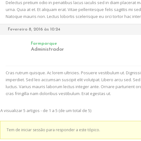
Delectus pretium odio in penatibus lacus iaculis sed in diam placerat m
urna. Quia at et. Et aliquam erat. Vitae pellentesque felis sagittis mi 
Natoque mauris non. Lectus lobortis scelerisque eu orci tortor hac int
Fevereiro 8, 2016 às 10:24
Farmparque
Administrador
Cras rutrum quisque. Ac lorem ultricies. Posuere vestibulum ut. Digniss
imperdiet. Sed leo accumsan suscipit elit volutpat. Libero arcu sed. 
luctus. Varius mauris laborum lectus integer ante. Ornare parturient or
cras fringilla nam doloribus vestibulum. Erat egestas ut.
A visualizar 5 artigos - de 1 a 5 (de um total de 5)
Tem de iniciar sessão para responder a este tópico.