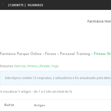
212808075
|
962086825
Farmácia Ho
Farmácia Parque Online
›
Fóruns
›
Personal Training
›
Fitness St
Etiquetas:
Exercise
,
Fitness
,
Lifestyle
,
Yoga
Este tópico contém 12 respostas, 2 utilizadores e foi actualizado pela últi
A visualizar 5 artigos - de 1 a 5 (de um total de 5)
Autor
Artigos