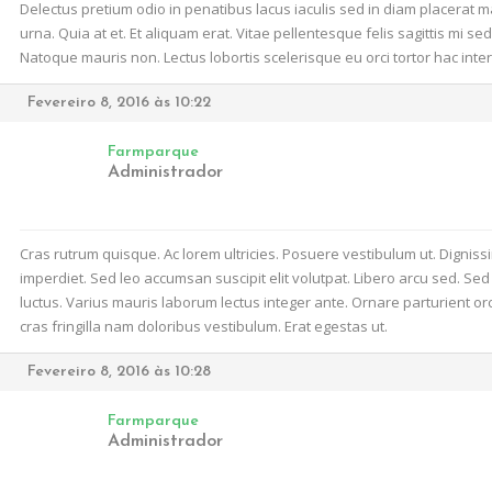
Delectus pretium odio in penatibus lacus iaculis sed in diam placerat m
urna. Quia at et. Et aliquam erat. Vitae pellentesque felis sagittis mi 
Natoque mauris non. Lectus lobortis scelerisque eu orci tortor hac int
Fevereiro 8, 2016 às 10:22
Farmparque
Administrador
Cras rutrum quisque. Ac lorem ultricies. Posuere vestibulum ut. Digniss
imperdiet. Sed leo accumsan suscipit elit volutpat. Libero arcu sed. 
luctus. Varius mauris laborum lectus integer ante. Ornare parturient or
cras fringilla nam doloribus vestibulum. Erat egestas ut.
Fevereiro 8, 2016 às 10:28
Farmparque
Administrador