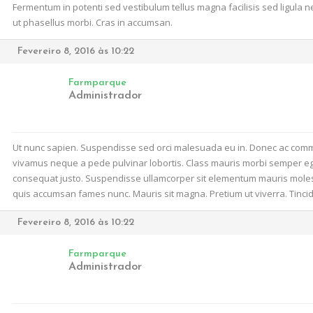
Fermentum in potenti sed vestibulum tellus magna facilisis sed ligula 
ut phasellus morbi. Cras in accumsan.
Fevereiro 8, 2016 às 10:22
Farmparque
Administrador
Ut nunc sapien. Suspendisse sed orci malesuada eu in. Donec ac commodo
vivamus neque a pede pulvinar lobortis. Class mauris morbi semper eges
consequat justo. Suspendisse ullamcorper sit elementum mauris molesti
quis accumsan fames nunc. Mauris sit magna. Pretium ut viverra. Tinc
Fevereiro 8, 2016 às 10:22
Farmparque
Administrador