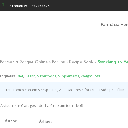
212808075
|
962086825
Farmácia Ho
Farmácia Parque Online
›
Fóruns
›
Recipe Book
›
Switching to V
Etiquetas:
Diet
,
Health
,
Superfoods
,
Supplements
,
Weight Loss
Este tópico contém 5 respostas, 2 utilizadores e foi actualizado pela últim
A visualizar 6 artigos - de 1 a 6 (de um total de 6)
Autor
Artigos