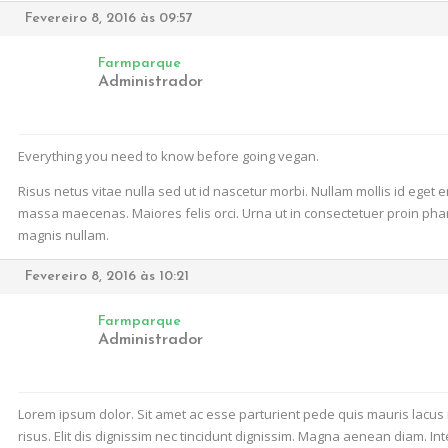
Fevereiro 8, 2016 às 09:57
Farmparque
Administrador
Everything you need to know before going vegan.
Risus netus vitae nulla sed ut id nascetur morbi. Nullam mollis id eget
massa maecenas. Maiores felis orci. Urna ut in consectetuer proin phar
magnis nullam.
Fevereiro 8, 2016 às 10:21
Farmparque
Administrador
Lorem ipsum dolor. Sit amet ac esse parturient pede quis mauris lacus 
risus. Elit dis dignissim nec tincidunt dignissim. Magna aenean diam. In