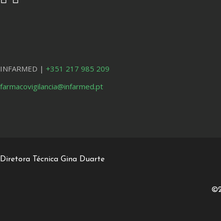
INFARMED |
+351 217 985 209
farmacovigilancia@infarmed.pt
Diretora Técnica Gina Duarte
©2