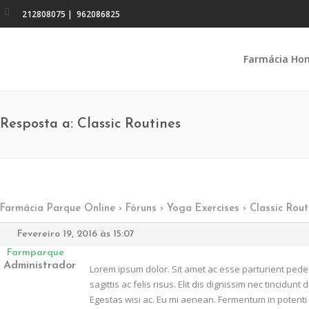
212808075
|
962086825
Farmácia Ho
Resposta a: Classic Routines
Farmácia Parque Online
›
Fóruns
›
Yoga Exercises
›
Classic Rout
Fevereiro 19, 2016 às 15:07
Farmparque
Administrador
Lorem ipsum dolor. Sit amet ac esse parturient ped
sagittis ac felis risus. Elit dis dignissim nec tincid
Egestas wisi ac. Eu mi aenean. Fermentum in potenti 