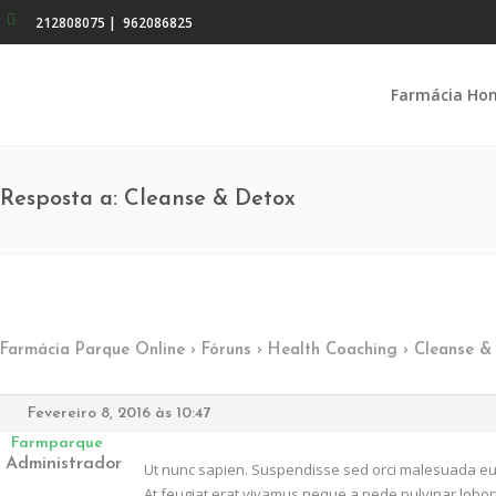
212808075
|
962086825
Farmácia Ho
Resposta a: Cleanse & Detox
Farmácia Parque Online
›
Fóruns
›
Health Coaching
›
Cleanse &
Fevereiro 8, 2016 às 10:47
Farmparque
Administrador
Ut nunc sapien. Suspendisse sed orci malesuada eu i
At feugiat erat vivamus neque a pede pulvinar lobort