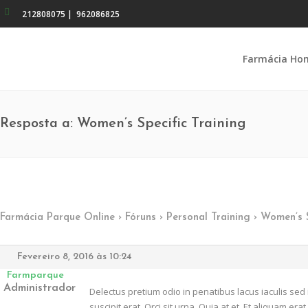
212808075
|
962086825
Farmácia Ho
Resposta a: Women’s Specific Training
Farmácia Parque Online
›
Fóruns
›
Personal Training
›
Women’s S
Fevereiro 8, 2016 às 10:24
Farmparque
Administrador
Delectus pretium odio in penatibus lacus iaculis se
suscipit erat. Orci sit urna. Quia at et. Et aliquam er