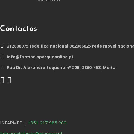
09.2.2021
Contactos
212808075 rede fixa nacional 962086825 rede móvel naciona
info@farmaciaparqueonline.pt
Rua Dr. Alexandre Sequeira nº 22B, 2860-458, Moita
INFARMED |
+351 217 985 209
farmacovigilancia@infarmed.pt