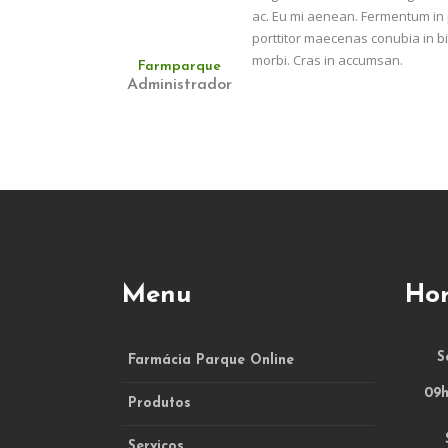
ac. Eu mi aenean. Fermentum in p
porttitor maecenas conubia in bi
morbi. Cras in accumsan.
Farmparque
Administrador
Menu
Hor
S
Farmácia Parque Online
09h
Produtos
Serviços