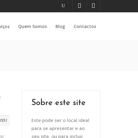
viços
Quem Somos
Blog
Contactos
:
Sobre este site
Este pode ser o local ideal
2251
para se apresentar e ao
seu site, ou para incluir
si