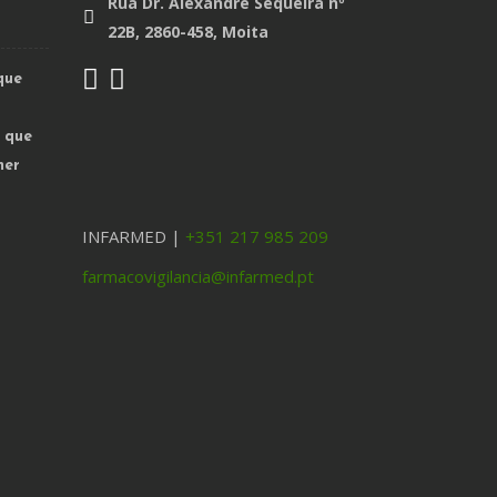
Rua Dr. Alexandre Sequeira nº
22B, 2860-458, Moita
que
o que
mer
INFARMED |
+351 217 985 209
farmacovigilancia@infarmed.pt