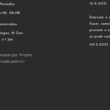
16.8.2021
Feriados
-13h 15h-19h
Diarreia: o 
fazer, como
ncerrados
prevenir e 
ngos, 25 Dez
se pode co
e 1 Jan
09.2.2021
nciado por: Projeto
nciado pela EU