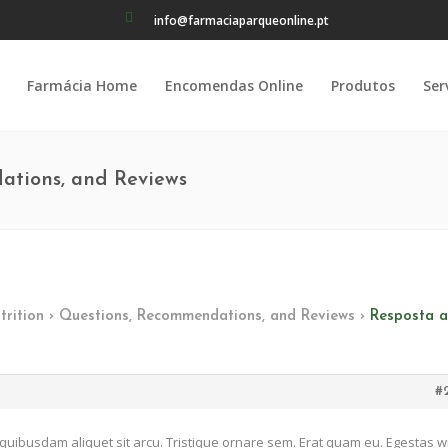
info@farmaciaparqueonline.pt
Farmácia Home
Encomendas Online
Produtos
Ser
ations, and Reviews
trition
›
Questions, Recommendations, and Reviews
›
Resposta a
#
uibusdam aliquet sit arcu. Tristique ornare sem. Erat quam eu. Egestas wi