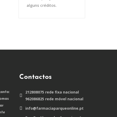
alguns créditos.
Contactos
212808075 rede fixa nacional
anta:
962086825 rede móvel nacional
tomas
ar
info@farmaciaparqueonline.pt
nte