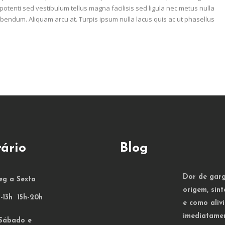
otenti sed vestibulum tellus magna facilisis sed ligula nec metus nulla
bendum. Aliquam arcu at. Turpis ipsum nulla lacus quis ac ut phasellus
ário
Blog
Dor de garg
eg a Sexta
origem, sin
-13h 15h-20h
e como alivi
imediatame
Sábado e