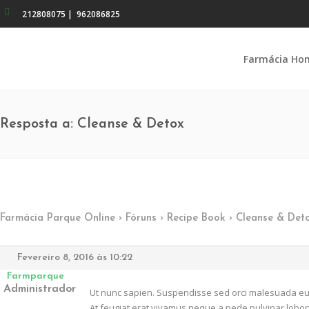
212808075
|
962086825
Farmácia Ho
Resposta a: Cleanse & Detox
Farmácia Parque Online
›
Fóruns
›
Recipe Book
›
Cleanse & Det
Fevereiro 8, 2016 às 10:22
Farmparque
Administrador
Ut nunc sapien. Suspendisse sed orci malesuada eu i
At feugiat erat vivamus neque a pede pulvinar lobort