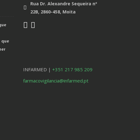
Rua Dr. Alexandre Sequeira nº
22B, 2860-458, Moita
que
o que
mer
INFARMED |
+351 217 985 209
farmacovigilancia@infarmed.pt