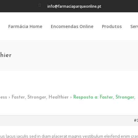
info@farmaciaparqueonline.pt
Farmácia Home
Encomendas Online
Produtos
Ser
hier
ness
›
Faster, Stronger, Healthier
›
Resposta a: Faster, Stronger,
#
us lacus iaculis sed in diam placerat magnis vestibulum eleifend enim cra