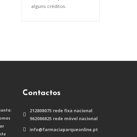
alguns créditos.
Contactos
212808075 rede fixa nacional
anta:
962086825 rede móvel nacional
tomas
ar
info@farmaciaparqueonline.pt
nte