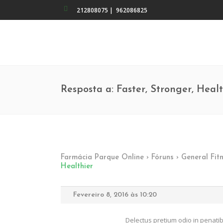
212808075
|
962086825
Resposta a: Faster, Stronger, Healt
Farmácia Parque Online
›
Fóruns
›
General Fit
Healthier
Fevereiro 8, 2016 às 10:20
Delectus pretium odio in penatib