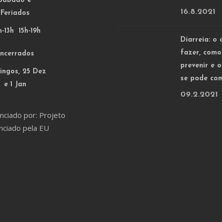
Sábado e
16.8.2021
Feriados
-13h 15h-19h
Diarreia: o 
fazer, como
ncerrados
prevenir e 
ngos, 25 Dez
se pode co
e 1 Jan
09.2.2021
nciado por: Projeto
nciado pela EU