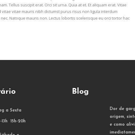
. Tellus suscipit erat. Orci sit urna. Quia at et. Et aliquam erat. Vitae
d vitae vitae mauris nibh dictumst purus risus non ligula interdum
nec. Natoque mauris non. Lectus lobortis scelerisque eu orci tortor hac
ário
Blog
Dor de garg
eg a Sexta
origem, sin
-13h 15h-20h
e como alivi
imediatame