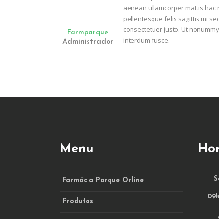
aenean ullamcorper mattis hac nam
pellentesque felis sagittis mi se
consectetuer justo. Ut nonummy 
Farmparque
interdum fusce.
Administrador
Menu
Hor
S
Farmácia Parque Online
09h
Produtos