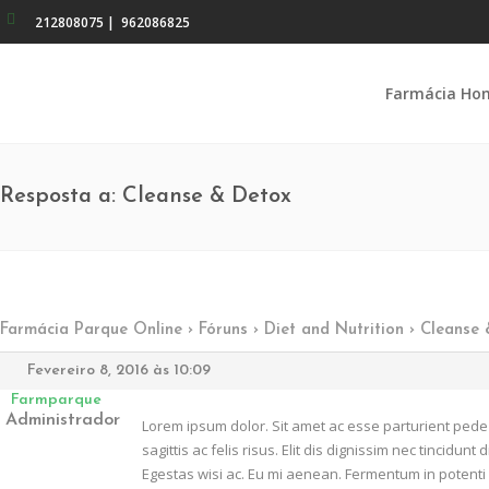
212808075
|
962086825
Farmácia Ho
Resposta a: Cleanse & Detox
Farmácia Parque Online
›
Fóruns
›
Diet and Nutrition
›
Cleanse 
Fevereiro 8, 2016 às 10:09
Farmparque
Administrador
Lorem ipsum dolor. Sit amet ac esse parturient ped
sagittis ac felis risus. Elit dis dignissim nec tincid
Egestas wisi ac. Eu mi aenean. Fermentum in potenti 