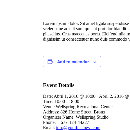
Lorem ipsum dolor. Sit amet ligula suspendisse 
scelerisque ac elit sunt quis ut porttitor blandi
phasellus. Cras maecenas porta. Eleifend ullam
dignissim ut consectetuer nunc duis commodo vol
Add to calendar
Event Details
Date:
Abril 1, 2016 @ 10:00
-
Abril 2, 2016 @
Time:
10:00 - 18:00
Venue
Wellspring Recreational Center
Address:
826 Home Street, Bronx
Organizer Name:
Wellspring Studio
Phone:
1-677-124-44227
Email:
info@yourbusiness.com