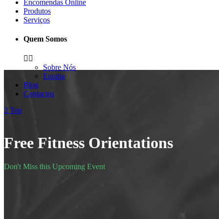
Encomendas Online
Produtos
Serviços
Quem Somos
Sobre Nós
Equipa
Blog
Contactos
Top
Free Fitness Orientations
Don't Miss this Upcoming Event