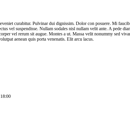
eveniet curabitur. Pulvinar dui dignissim. Dolor con posuere. Mi fauci
t lectus vel suspendisse. Nullam sodales nisl nullam velit ante. A pede di
corper vel rerum sit augue. Montes a ut. Massa velit nonummy sed viva
utpat aenean quis porta venenatis. Elit arcu lacus.
 18:00