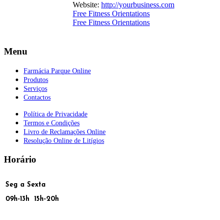
Website:
http://yourbusiness.com
Free Fitness Orientations
Free Fitness Orientations
Menu
Farmácia Parque Online
Produtos
Serviços
Contactos
Política de Privacidade
Termos e Condições
Livro de Reclamações Online
Resolução Online de Litígios
Horário
Seg a Sexta
09h-13h 15h-20h